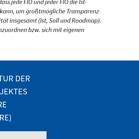
ass jede FIO und jeder FIO die Ist-
len kann, um größtmögliche Transparenz
sität insgesamt (Ist, Soll und Roadmap).
einzuordnen bzw. sich mit eigenen
TUR DER
OJEKTES
RE
RE)