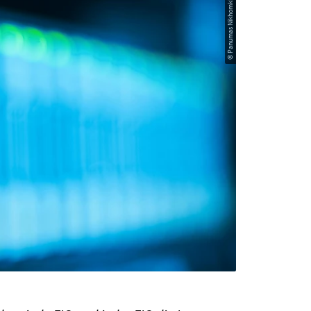
© Panumas Nikhomkhai auf Pexels