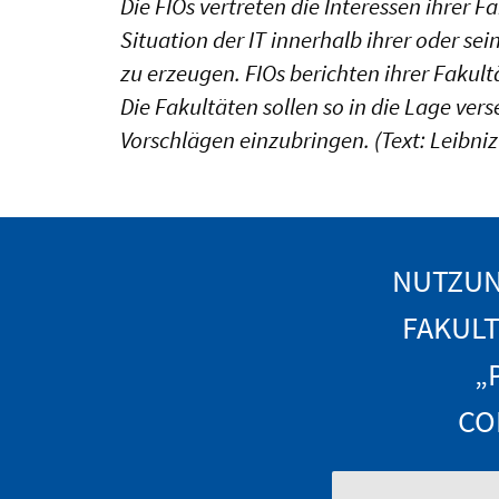
Die FIOs vertreten die Interessen ihrer Fa
Situation der IT innerhalb ihrer oder se
zu erzeugen. FIOs berichten ihrer Fakult
Die Fakultäten sollen so in die Lage ver
Vorschlägen einzubringen. (Text: Leibni
NUTZUN
FAKULT
„
CO