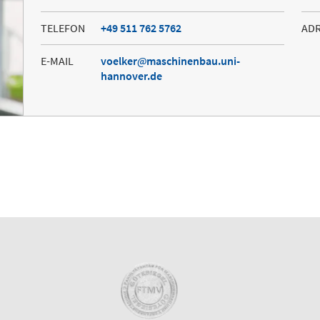
TELEFON
+49 511 762 5762
AD
E-MAIL
voelker
maschinenbau.uni-
hannover.de