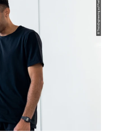
© ThisIsEngineering auf Pixels