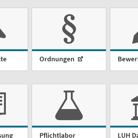
lte
Ordnungen
Bewe
sung
Pflichtlabor
LUH D