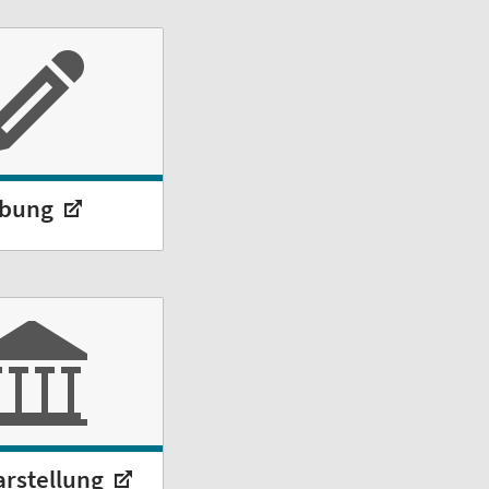
rbung
arstellung