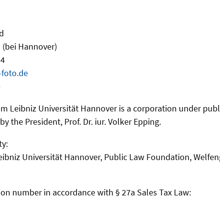
1d
 (bei Hannover)
54
foto.de
e
m Leibniz Universität Hannover is a corporation under public
y the President, Prof. Dr. iur. Volker Epping.
ty:
eibniz Universität Hannover, Public Law Foundation, Welfen
ation number in accordance with § 27a Sales Tax Law: