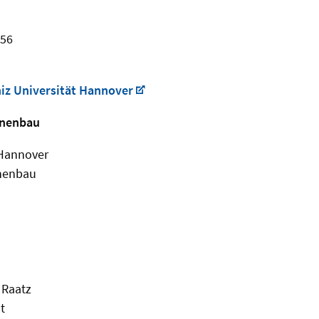
456
niz Universität Hannover
inenbau
 Hannover
inenbau
a Raatz
t