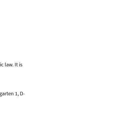
 law. It is
garten 1, D-